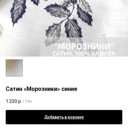
Сатин «Морозники» синие
1 220
р.
/
1 lm
Добавить в корзину