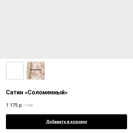
Сатин «Соломенный»
1 175
р.
/
1 lm
Добавить в корзину