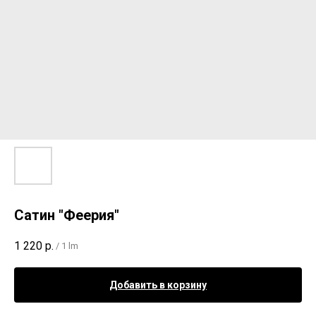
Сатин "Феерия"
1 220
р.
/
1 lm
Добавить в корзину