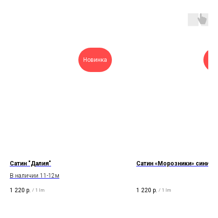
Новинка
Нов
Сатин "Далия"
Сатин «Морозники» синие
В наличии 11-12м
1 220
р.
1 220
р.
/
1 lm
/
1 lm