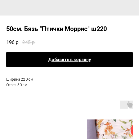
50см. Бязь "Птички Моррис" ш220
196
р.
245
р.
Добавить в корзину
Ширина 220 см
Отрез 50 см
Но