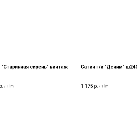
 "Старинная сирень" винтаж
Сатин г/к "Деним" ш24
р.
1 175
р.
/
1 lm
/
1 lm