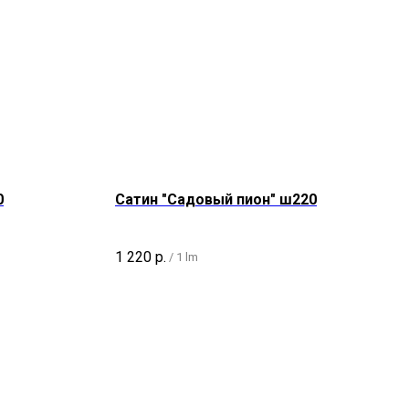
0
Сатин "Садовый пион" ш220
1 220
р.
/
1 lm