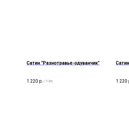
Сатин "Разнотравье-одуванчик"
Сатин
1 220
р.
1 220
/
1 lm