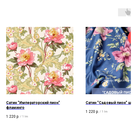
Нов
Сатин "Императорский пион"
Сатин "Садовый пион" ш22
фламинго
1 220
р.
/
1 lm
1 220
р.
/
1 lm