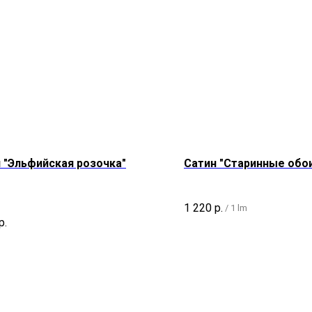
 "Эльфийская розочка"
Сатин "Старинные обо
1 220
р.
/
1 lm
р.