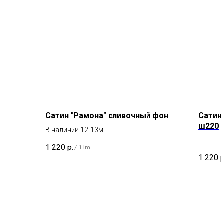
Сатин "Рамона" сливочный фон
Сатин
ш220
В наличии 12-13м
1 220
р.
/
1 lm
1 220