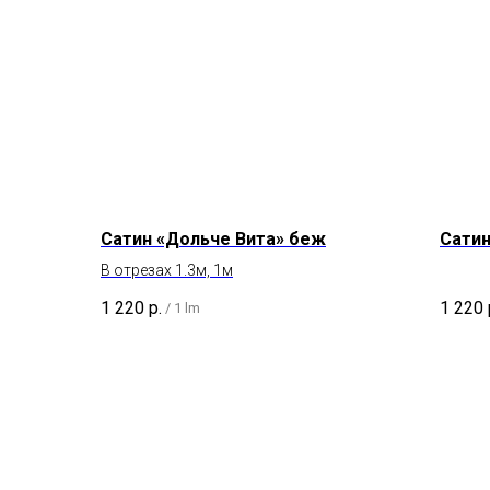
Сатин «Дольче Вита» беж
Сатин
В отрезах 1.3м, 1м
1 220
р.
1 220
/
1 lm