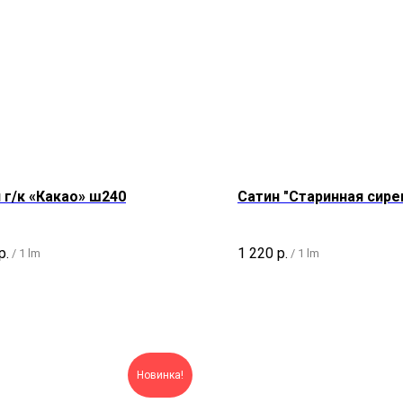
 г/к «Какао» ш240
Сатин "Старинная сире
р.
1 220
р.
/
1 lm
/
1 lm
Новинка!