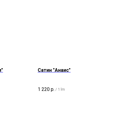
и"
Сатин "Анаис"
1 220
р.
/
1 lm