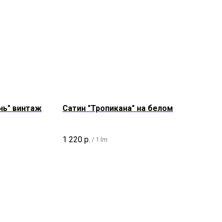
нь" винтаж
Сатин "Тропикана" на белом
1 220
р.
/
1 lm